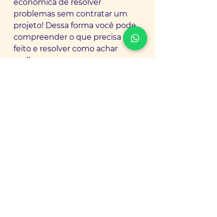
econômica de resolver 
problemas sem contratar um 
projeto! Dessa forma você pode 
compreender o que precisa ser 
feito e resolver como achar 
melhor.
Eai? Já conhecia essa 
alternativa?
#consultoria
#serviços
Ver tudo
Posts Relacionados