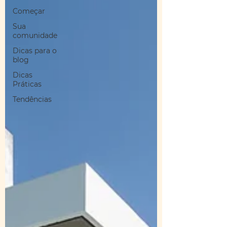
Começar
Sua
comunidade
Dicas para o
blog
Dicas
Práticas
Tendências