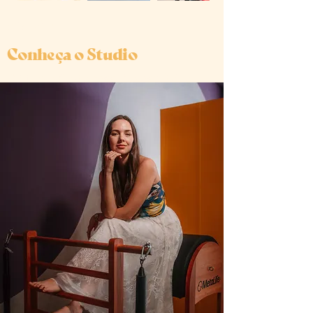
SOBRE
Conheça o Studio
O Studio Cortopassi é o escritório
que vai trabalhar pelo sucesso e
crescimento da sua empresa!
Estudamos (ou modelamos) o
da sua empresa
para que o
branding
seu espaço seja uma tradução fiel da
essência dessa marca, e utilizamos a
associada aos
neuroarquitetura
para ampliar o
espaços instagramáveis
alcance e vendas, tudo isso
de olho
! Clique abaixo e saiba
no paypack
mais!