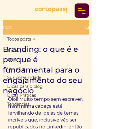
Post
Todos posts
Branding: o que é e
Todos posts
porque é
Arte
fundamental para o
Começar
Sua comunidade
engajamento do seu
Dicas para o blog
negócio
Dicas Práticas
Oioi! Muito tempo sem escrever, 
Tendências
mas minha cabeça está 
fervilhando de ideias de temas 
incríveis que, inclusive vão ser 
republicados no Linkedin, então 