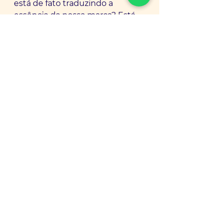
está de fato traduzindo a 
essência da nossa marca? Está 
comunicando corretamente 
quem somos e com quem 
queremos falar? Ou estamos 
confundindo o nosso cliente? 
Ou estamos atraindo o público 
errado?
Ainda vamos voltar nesse 
assunto de forma mais 
específica, falando sobre fontes, 
cores e formas, mas antes 
precisava colocar essa pulga 
atrás da sua orelha para que 
você refletisse!
Se gostou desse texto deixe seu 
like, comente e compartilhe 